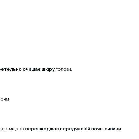
ретельно очищає шкіру
голови.
ссям:
редовища та
перешкоджає передчасній появі сивини
.