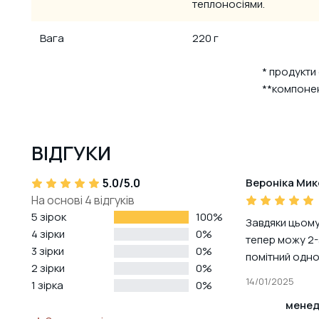
теплоносіями.
Вага
220 г
* продукти
**компонен
ВІДГУКИ
5.0/5.0
Вероніка Мик
На основі 4 відгуків
5 зірок
100%
Завдяки цьому
4 зірки
0%
тепер можу 2-
3 зірки
0%
помітний одн
2 зірки
0%
14/01/2025
1 зірка
0%
менед