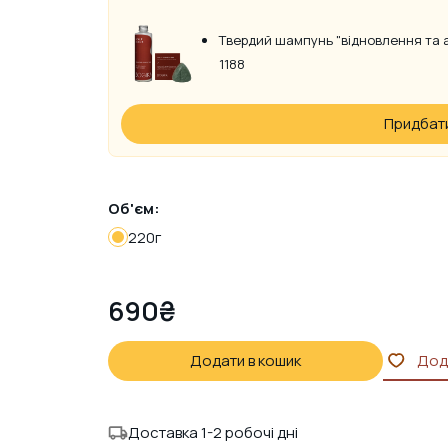
Твердий шампунь "відновлення та а
1188
Придбати
Об'єм:
220г
690
₴
Додати в кошик
Дод
Доставка 1-2 робочі дні