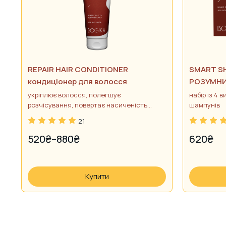
а
REPAIR HAIR CONDITIONER
SMART S
кондиціонер для волосся
РОЗУМНИ
укріплює волосся, полегшує
набір із 4 
розчісування, повертає насиченість
шампунів
кольору
21
520
₴
–
880
₴
620
₴
PRICE
RANGE:
520₴
Купити
THROUGH
880₴