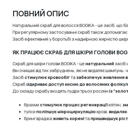
ПОВНИЙ ОПИС
Натуральний скраб для волосся BOGIKA - це засіб, що б
При регулярному застосуванні скраб також допомагає п
Засіб ефективний у боротьбі з надмірною жирністю шкір
ЯК ПРАЦЮЄ СКРАБ ДЛЯ ШКІРИ ГОЛОВИ BOG
Скраб для шкіри голови BOGIKA - це
натуральний
засіб 
Він очищає від тих забруднень, які не видаляє шампунь: 
Засіб
стимулює кровообіг
та
забезпечує живлення 
Скраб в
ідкриває доступ кисню
до волосяних фолікул
До складу скрабу входять пудри трьох рослин
із “золо
брахми
стимулює процес регенерації
клітин,
зм
тулси
поліпшує мікроциркуляцію
крові,
видаляє 
брингараджа
живить корені
та
пришвидшує ріст