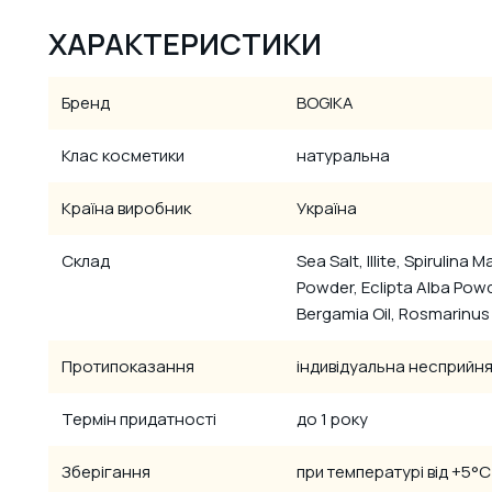
ХАРАКТЕРИСТИКИ
Бренд
BOGIKA
Клас косметики
натуральна
Країна виробник
Україна
Склад
Sea Salt, Illite, Spiruli
Powder, Eclipta Alba Pow
Bergamia Oil, Rosmarinus 
Протипоказання
індивідуальна несприйня
Термін придатності
до 1 року
Зберігання
при температурі від +5°