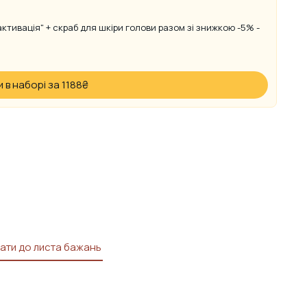
ктивація" + скраб для шкіри голови разом зі знижкою -5% -
 в наборі за 1188
₴
ати до листа бажань