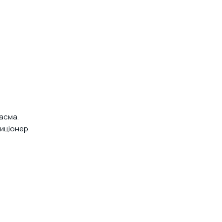
пасма.
иціонер.