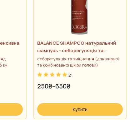
тенсивна
BALANCE SHAMPOO натуральний
L
шампунь - себорегуляція та
о
ня
зміцнення
яд,
себорегуляція та зміцнення (для жирної
ж
б'єм
та комбінованої шкіри голови)
о
21
250
₴
–
650
₴
PRICE
RANGE:
250₴
Купити
THROUGH
650₴