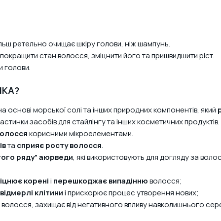
ільш ретельно очищає шкіру голови, ніж шампунь.
окращити стан волосся, зміцнити його та пришвидшити ріст.
и голови.
IKA?
на основі морської солі та інших природних компонентів, який
частинки засобів для стайлінгу та інших косметичних продуктів.
волосся
корисними мікроелементами.
ів
та
сприяє росту волосся
.
того ряду” аюрведи
, які використовують для догляду за воло
іцнює корені
і
перешкоджає
випадінню
волосся;
відмерлі клітини
і прискорює процес утворення нових;
волосся, захищає від негативного впливу навколишнього се