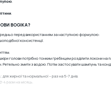
ВАШ КОШИК ПОРОЖНІЙ
 лупою
.
Додавайте в кошик товари, які хочете придбати
Акційні товари
літини
.
ОВИ BOGIKA?
середньо перед використанням за наступною формулою:
оподібної консистенції.
иттям.
шкіри голови потрібно тонким гребінцем розділити локони на 
. Ретельно змити з водою. Потім застосувати шампунь та конд
 для жирної та нормальної – раз на 5-7 днів.
2-4 рази на місяць.