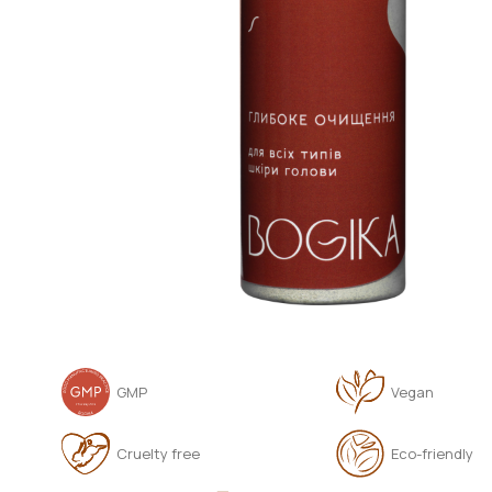
GMP
Vegan
Cruelty free
Eco-friendly