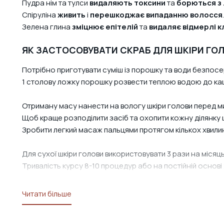
Пудра нім та тулси
видаляють токсини
та
борються з
Спіруліна
живить
і
перешкоджає випаданню волосся
.
Зелена глина
зміцнює епітелій
та
видаляє відмерлі к
ЯК ЗАСТОСОВУВАТИ СКРАБ ДЛЯ ШКІРИ ГОЛ
Потрібно приготувати суміш із порошку та води безпо
1 столову ложку порошку розвести теплою водою до каш
Отриману масу нанести на вологу шкіри голови перед м
Щоб краще розподілити засіб та охопити кожну ділянку 
Зробити легкий масаж пальцями протягом кількох хвилин
Для сухої шкіри голови використовувати 3 рази на місяць;
Тривалість курсу 8-10 процедур або на постійній основі 
Читати більше