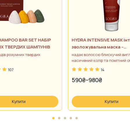
HAMPOO BAR SET НАБІР
HYDRA INTENSIVE MASK ін
Х ТВЕРДИХ ШАМПУНІВ
зволожувальна маска –
реконструкція та зміцнен
видів розумних твердих
надає волоссю блискучий вигл
(прешампунь)
насичений колір та помітний о
107
14
590
₴
–
980
₴
PRICE
RANGE:
590₴
Купити
Купити
THROUGH
980₴