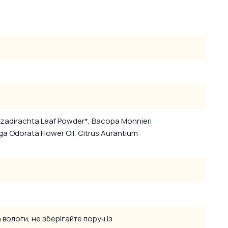
a Azadirachta Leaf Powder*, Bacopa Monnieri
a Odorata Flower Oil, Citrus Aurantium
вологи, не зберігайте поруч із