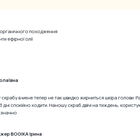
 органічного походження
ти ефірної олії
олаївна
 скрабу в мене тепер не так швидко жирниться шкіра голови. Р
3 дні спокійно ходити. Наношу скраб двічі на тиждень, корист
означно
жер BOGIKA Ірина