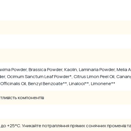
na Maxima Powder, Brassica Powder, Kaolin, Laminaria Powder, Meli
der, Ocimum Sanctum Leaf Powder*, Citrus Limon Peel Oil, Canang
Officinalis Oil, Benzyl Benzoate**, Linalool**, Limonene**
тливість компонентів
С до +25°С. Уникайте потрапляння прямих сонячних променів та 