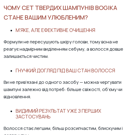
ЧОМУ СЕТ ТВЕРДИХ ШАМПУНІВ BOGIKA
СТАНЕ ВАШИМ УЛЮБЛЕНИМ?
М’ЯКЕ, АЛЕ ЕФЕКТИВНЕ ОЧИЩЕННЯ
Формули не пересушують шкіру голови, тому вона не
реагує надмірним виділенням себуму, а волосся довше
залишається чистим.
ГНУЧКИЙ ДОГЛЯД ПІД ВАШ СТАН ВОЛОССЯ
Ви не прив’язані до одного засобу — можна чергувати
шампуні залежно від потреб: більше свіжості, об’єму чи
відновлення.
ВИДИМИЙ РЕЗУЛЬТАТ УЖЕ З ПЕРШИХ
ЗАСТОСУВАНЬ
Волосся стає легшим, більш розсипчастим, блискучим і