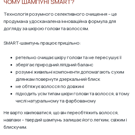
ЧОМУ ШАМПУНІ SMART?
Технологія розумного селективного очищення – це
продумана удосканалена інноваційна формула для
догляду за шкірою голови та волоссям.
SMART-шампунь працює прицільно:
ретельно очищає шкіру голови та не пересушує її
зберігає природний ліпідний баланс
розумні живильні компоненти допомагають сухим
ділянкам повернути дзеркальний блиск
не обтяжує волосся по довжині
підходить усім типам шкіри голови та волосся, в тому
числі натуральному та фарбованому
Не варто хвилюватися, що він переобтяжить волосся,
навпаки – твердий шампунь залишає його легким, свіжим і
блискучим.