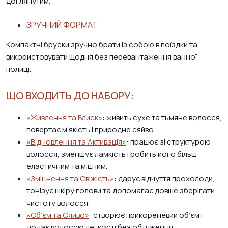
доглянутим.
ЗРУЧНИЙ ФОРМАТ
Компактні бруски зручно брати із собою в поїздки та
використовувати щодня без перевантаження ванної
полиці.
ЩО ВХОДИТЬ ДО НАБОРУ:
«Живлення та Блиск»
: живить сухе та тьмяне волосся,
повертає м’якість і природне сяйво.
«Відновлення та Активація»
: працює зі структурою
волосся, зменшує ламкість і робить його більш
еластичним та міцним.
«Зміцнення та Свіжість»
: дарує відчуття прохолоди,
тонізує шкіру голови та допомагає довше зберігати
чистоту волосся.
«Об’єм та Сяйво»
: створює прикореневий об’єм і
додає волоссю легкості без обтяження.