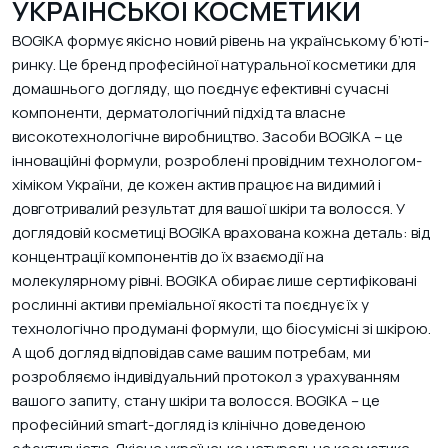
УКРАЇНСЬКОЇ КОСМЕТИКИ
BOGIKA формує якісно новий рівень на українському б’юті-
ринку. Це бренд професійної натуральної косметики для
домашнього догляду, що поєднує ефективні сучасні
компоненти, дерматологічний підхід та власне
високотехнологічне виробництво. Засоби BOGIKA – це
інноваційні формули, розроблені провідним технологом-
хіміком України, де кожен актив працює на видимий і
довготривалий результат для вашої шкіри та волосся. У
доглядовій косметиці BOGIKA врахована кожна деталь: від
концентрації компонентів до їх взаємодії на
молекулярному рівні. BOGIKA обирає лише сертифіковані
рослинні активи преміальної якості та поєднує їх у
технологічно продумані формули, що біосумісні зі шкірою.
А щоб догляд відповідав саме вашим потребам, ми
розробляємо індивідуальний протокол з урахуванням
вашого запиту, стану шкіри та волосся. BOGIKA – це
професійний smart-догляд із клінічно доведеною