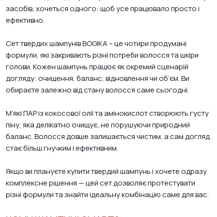
засобів, хочеться одного: щоб усе працювало просто і
ефективно.
Сет твердих шампунів BOGIKA – це чотири продумані
формули, які закривають різні потреби волосся та шкіри
голови. Кожен шампунь працює як окремий сценарій
догляду: очищення, баланс, відновлення чи об’єм. Ви
обираєте залежно від стану волосся саме сьогодні.
М’які ПАР із кокосової олії та амінокислот створюють густу
піну, яка делікатно очищує, не порушуючи природний
баланс. Волосся довше залишається чистим, а сам догляд
стає більш гнучким і ефективним.
Якщо ви плануєте купити твердий шампунь і хочете одразу
комплексне рішення — цей сет дозволяє протестувати
різні формули та знайти ідеальну комбінацію саме для вас.