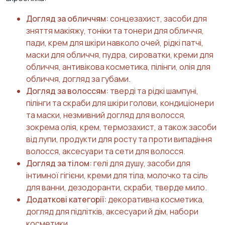
Догляд за обличчям:
сонцезахист, засоби для
зняття макіяжу, тоніки та тонери для обличчя,
пади, крем для шкіри навколо очей, рідкі патчі,
маски для обличчя, пудра, сироватки, креми для
обличчя, антивікова косметика, пілінги, олія для
обличчя, догляд за губами.
Догляд за волоссям:
тверді та рідкі шампуні,
пілінги та скраби для шкіри голови, кондиціонери
та маски, незмивний догляд для волосся,
зокрема олія, крем, термозахист, а також засоби
від лупи, продукти для росту та проти випадіння
волосся, аксесуари та сети для волосся.
Догляд за тілом:
гелі для душу, засоби для
інтимної гігієни, креми для тіла, молочко та сіль
для ванни, дезодоранти, скраби, тверде мило.
Додаткові категорії:
декоративна косметика,
догляд для підлітків, аксесуари й дім, набори
косметики.