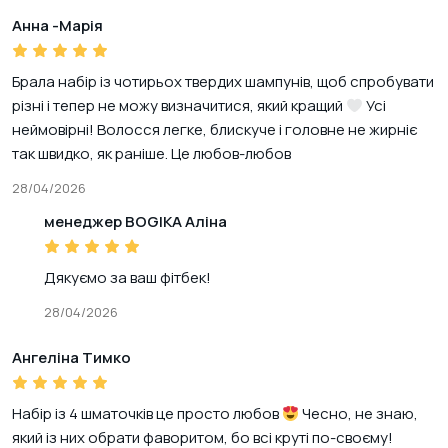
Анна -Марія
Брала набір із чотирьох твердих шампунів, щоб спробувати
різні і тепер не можу визначитися, який кращий
Усі
неймовірні! Волосся легке, блискуче і головне не жирніє
так швидко, як раніше. Це любов-любов
28/04/2026
менеджер BOGIKA Аліна
Дякуємо за ваш фітбек!
28/04/2026
Ангеліна Тимко
Набір із 4 шматочків це просто любов
Чесно, не знаю,
який із них обрати фаворитом, бо всі круті по-своєму!