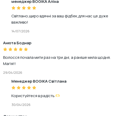
менеджер BOGIKA Аліна
Світлано,щиро вдячні за ваш фідбек,для нас це дуже
важливо!
14/07/2026
Анюта Боднар
Волосся почала мити раз на три дні, а раніше мила щодня.
ВАШ КОШИК ПОРОЖНІЙ
Магія!!
Додавайте в кошик товари, які хочете придбати
29/04/2026
Акційні товари
Менеджер BOGIKA Світлана
Користуйтеся в радість
30/04/2026