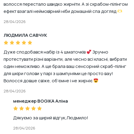
волосся перестало швидко жирніти. А зі скрабом-пілінгом
ефект взагалі неймовірний ніби домашній спа догляд
28/04/2026
ЛЮДМИЛА САВЧУК
Дуже сподобався набір із 4 шматочків
Зручно
протестувати різні варіанти, але чесно всі класні, вибрати
один неможливо. А ще брала ваш сенсорний скраб-пілінг
для шкіри голови у парі з шампунями це просто вау!
Волосся довше свіже, об’ємне і не жирніє
28/04/2026
менеджер BOGIKA Аліна
Дякуємо за щирий відгук,Людмило!
28/04/2026