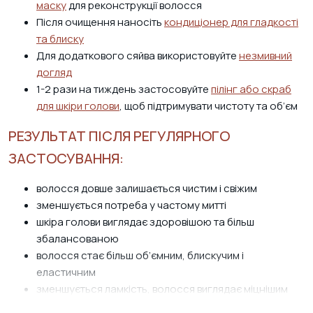
маску
для реконструкції волосся
Після очищення наносіть
кондиціонер для гладкості
та блиску
Для додаткового сяйва використовуйте
незмивний
догляд
1-2 рази на тиждень застосовуйте
пілінг або скраб
для шкіри голови
, щоб підтримувати чистоту та об’єм
РЕЗУЛЬТАТ ПІСЛЯ РЕГУЛЯРНОГО
ЗАСТОСУВАННЯ:
волосся довше залишається чистим і свіжим
зменшується потреба у частому митті
шкіра голови виглядає здоровішою та більш
збалансованою
волосся стає більш об’ємним, блискучим і
еластичним
зменшується ламкість, волосся виглядає міцнішим