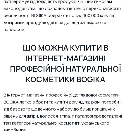
підтверджує відповідність продукції чинним вимогам
законодавства, що дозволяє впевнено переконатися в її
безпечності. BOGIKA обирають понад 100 000 клієнтів,
довіривши бренду щоденний догляд за шкірою та
волоссям.
ЩО МОЖНА КУПИТИ В
ІНТЕРНЕТ-МАГАЗИНІ
ПРОФЕСІЙНОЇ НАТУРАЛЬНОЇ
КОСМЕТИКИ BOGIKA
В інтернет-магазині професійної доглядової косметики
BOGIKA легко зібрати та купити догляд під різні потреби –
від базового щоденного набору до більш прицільних
рішень для шкіри, волосся й тіла. У каталозі представлені
такі категорії натуральної косметики українського
виробника: