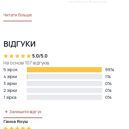
протягом 6 місяців
Читати більше
Зберігання
У сухій мильниці, при
температурі від +5 С до
+25 С, уникаючи
потрапляння прямих
ВІДГУКИ
сонячних променів,
близькості теплоносіїв та
5.0/5.0
вологи
На основі 107 відгуків
5 зірок
99%
Країна реєстрації бренду
Україна
4 зірки
1%
3 зірки
0%
Вага
4 х 13 г
2 зірки
0%
1 зірка
* продукти органічного походження
0%
**компоненти ефірної олії
Залишити відгук
Ганна Януш