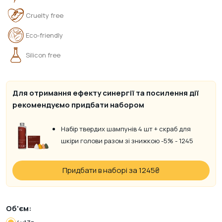
Cruelty free
Eco-friendly
Silicon free
Для отримання ефекту синергії та посилення дії
рекомендуємо придбати набором
Набір твердих шампунів 4 шт + скраб для
шкіри голови разом зі знижкою -5% - 1245
Придбати в наборі за 1245
₴
Об'єм: