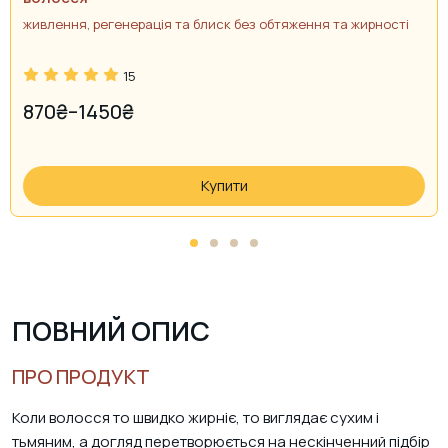
живлення, регенерація та блиск без обтяження та жирності
15
870
₴
–
1450
₴
PRICE
RANGE:
870₴
Купити
THROUGH
1450₴
ПОВНИЙ ОПИС
ПРО ПРОДУКТ
Коли волосся то швидко жирніє, то виглядає сухим і
тьмяним, а догляд перетворюється на нескінченний підбір