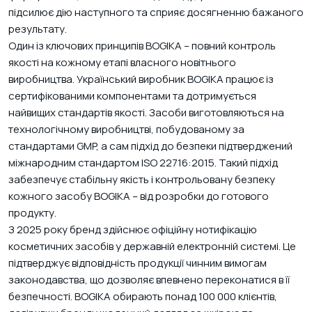
підсилює дію наступного та сприяє досягненню бажаного
результату.
Один із ключових принципів BOGIKA – повний контроль
якості на кожному етапі власного новітнього
виробництва. Український виробник BOGIKA працює із
сертифікованими компонентами та дотримується
найвищих стандартів якості. Засоби виготовляються на
технологічному виробництві, побудованому за
стандартами GMP, а сам підхід до безпеки підтверджений
міжнародним стандартом ISO 22716:2015. Такий підхід
забезпечує стабільну якість і контрольовану безпеку
кожного засобу BOGIKA – від розробки до готового
продукту.
З 2025 року бренд здійснює офіційну нотифікацію
косметичних засобів у державній електронній системі. Це
підтверджує відповідність продукції чинним вимогам
законодавства, що дозволяє впевнено переконатися в її
безпечності. BOGIKA обирають понад 100 000 клієнтів,