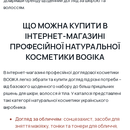
довіривши бренду щоденний догляд за шкірою та
волоссям.
ЩО МОЖНА КУПИТИ В
ІНТЕРНЕТ-МАГАЗИНІ
ПРОФЕСІЙНОЇ НАТУРАЛЬНОЇ
КОСМЕТИКИ BOGIKA
В інтернет-магазині професійної доглядової косметики
BOGIKA легко зібрати та купити догляд під різні потреби –
від базового щоденного набору до більш прицільних
рішень для шкіри, волосся й тіла. У каталозі представлені
такі категорії натуральної косметики українського
виробника:
Догляд за обличчям:
сонцезахист, засоби для
зняття макіяжу, тоніки та тонери для обличчя,