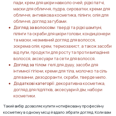
пади, крем для шкіри навколо очей, рідкі патчі,
маски для обличчя, пудра, сироватки, креми для
обличчя, антивікова косметика, пілінги, олія для
обличчя, догляд за губами.
Догляд за волоссям:
тверді та рідкі шампуні,
пілінги та скраби для шкіри голови, кондиціонери
та маски, незмивний догляд для волосся,
зокрема олія, крем, термозахист, а також засоби
від лупи, продукти для росту та проти випадіння
волосся, аксесуари та сети для волосся.
Догляд за тілом:
гелі для душу, засоби для
інтимної гігієни, креми для тіла, молочко та сіль
для ванни, дезодоранти, скраби, тверде мило.
Додаткові категорії:
декоративна косметика,
догляд для підлітків, аксесуари й дім, набори
косметики.
Такий вибір дозволяє купити нотифіковану професійну
косметику в одному місці й вдало зібрати догляд. Коли вам