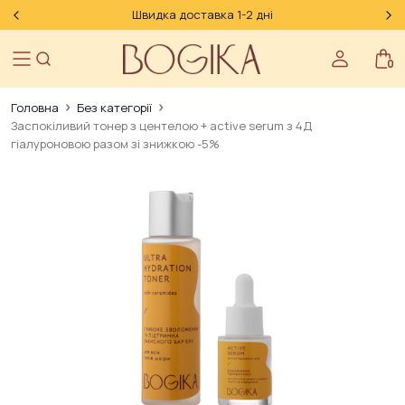
Швидка доставка 1-2 дні
0
Головна
Без категорії
Заспокіливий тонер з центелою + active serum з 4Д
гіалуроновою разом зі знижкою -5%