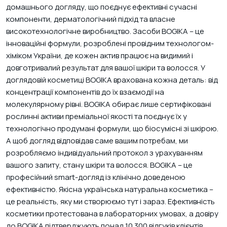
домашнього догляду, що поєднує ефективні сучасні
компоненти, дерматологічний підхід та власне
високотехнологічне виробництво. Засоби BOGIKA – це
інноваційні формули, розроблені провідним технологом-
хіміком України, де кожен актив працює на видимий і
довготривалий результат для вашої шкіри та волосся. У
доглядовій косметиці BOGIKA врахована кожна деталь: від
концентрації компонентів до їх взаємодії на
ВАШ КОШИК ПОРОЖНІЙ
молекулярному рівні. BOGIKA обирає лише сертифіковані
Додавайте в кошик товари, які хочете придбати
рослинні активи преміальної якості та поєднує їх у
технологічно продумані формули, що біосумісні зі шкірою.
Акційні товари
А щоб догляд відповідав саме вашим потребам, ми
розробляємо індивідуальний протокол з урахуванням
вашого запиту, стану шкіри та волосся. BOGIKA – це
професійний smart-догляд із клінічно доведеною
ефективністю. Якісна українська натуральна косметика –
це реальність, яку ми створюємо тут і зараз. Ефективність
косметики протестована в лабораторних умовах, а довіру
до BOGIKA підтверджують понад 10 300 відгуків клієнтів.