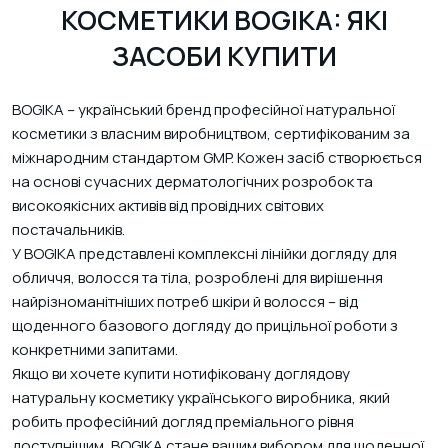
КОСМЕТИКИ BOGIKA: ЯКІ
ЗАСОБИ КУПИТИ
BOGIKA – український бренд професійної натуральної
косметики з власним виробництвом, сертифікованим за
міжнародним стандартом GMP. Кожен засіб створюється
на основі сучасних дерматологічних розробок та
високоякісних активів від провідних світових
постачальників.
У BOGIKA представлені комплексні лінійки догляду для
обличчя, волосся та тіла, розроблені для вирішення
найрізноманітніших потреб шкіри й волосся – від
щоденного базового догляду до прицільної роботи з
конкретними запитами.
Якщо ви хочете купити нотифіковану доглядову
натуральну косметику українського виробника, який
робить професійний догляд преміального рівня
доступнішим, BOGIKA стане вашим вибором для щоденної