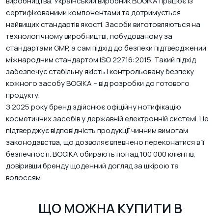
виробництва. Український виробник BOGIKA працює із
сертифікованими компонентами та дотримується
найвищих стандартів якості. Засоби виготовляються на
технологічному виробництві, побудованому за
стандартами GMP, а сам підхід до безпеки підтверджений
міжнародним стандартом ISO 22716:2015. Такий підхід
забезпечує стабільну якість і контрольовану безпеку
кожного засобу BOGIKA – від розробки до готового
продукту.
З 2025 року бренд здійснює офіційну нотифікацію
косметичних засобів у державній електронній системі. Це
підтверджує відповідність продукції чинним вимогам
законодавства, що дозволяє впевнено переконатися в її
безпечності. BOGIKA обирають понад 100 000 клієнтів,
довіривши бренду щоденний догляд за шкірою та
волоссям.
ЩО МОЖНА КУПИТИ В