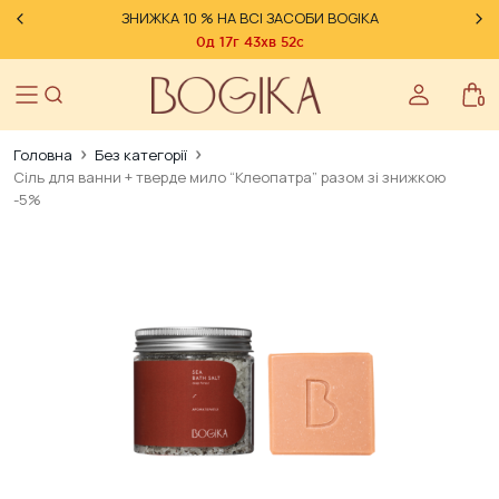
НА ВСІ ЗАСОБИ BOGIKA
ВСТИГНІТЬ ПОПОВНИ
0д
17г
43хв
51с
0
Головна
Без категорії
Сіль для ванни + тверде мило “Клеопатра” разом зі знижкою
-5%