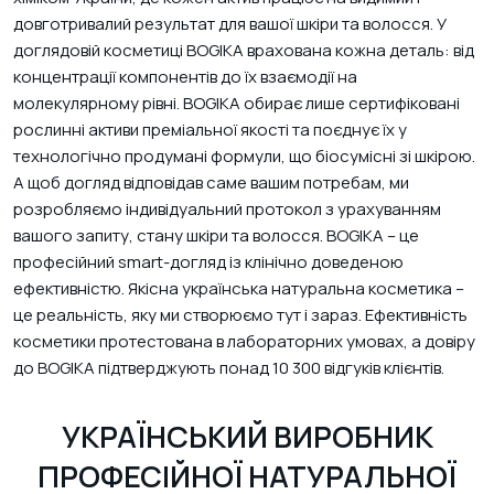
довготривалий результат для вашої шкіри та волосся. У
доглядовій косметиці BOGIKA врахована кожна деталь: від
концентрації компонентів до їх взаємодії на
молекулярному рівні. BOGIKA обирає лише сертифіковані
рослинні активи преміальної якості та поєднує їх у
технологічно продумані формули, що біосумісні зі шкірою.
ВАШ КОШИК ПОРОЖНІЙ
А щоб догляд відповідав саме вашим потребам, ми
Додавайте в кошик товари, які хочете придбати
розробляємо індивідуальний протокол з урахуванням
Акційні товари
вашого запиту, стану шкіри та волосся. BOGIKA – це
професійний smart-догляд із клінічно доведеною
ефективністю. Якісна українська натуральна косметика –
це реальність, яку ми створюємо тут і зараз. Ефективність
косметики протестована в лабораторних умовах, а довіру
до BOGIKA підтверджують понад 10 300 відгуків клієнтів.
УКРАЇНСЬКИЙ ВИРОБНИК
ПРОФЕСІЙНОЇ НАТУРАЛЬНОЇ