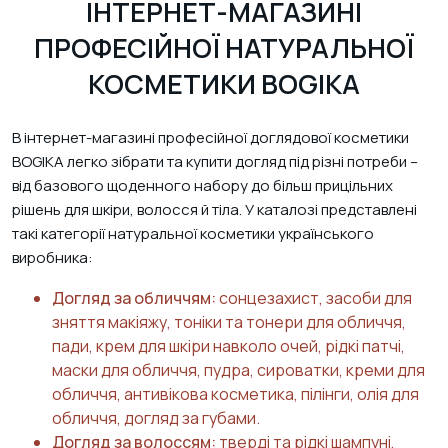
ІНТЕРНЕТ-МАГАЗИНІ
ПРОФЕСІЙНОЇ НАТУРАЛЬНОЇ
КОСМЕТИКИ BOGIKA
В інтернет-магазині професійної доглядової косметики
BOGIKA легко зібрати та купити догляд під різні потреби –
від базового щоденного набору до більш прицільних
рішень для шкіри, волосся й тіла. У каталозі представлені
такі категорії натуральної косметики українського
виробника:
Догляд за обличчям:
сонцезахист, засоби для
зняття макіяжу, тоніки та тонери для обличчя,
пади, крем для шкіри навколо очей, рідкі патчі,
маски для обличчя, пудра, сироватки, креми для
обличчя, антивікова косметика, пілінги, олія для
обличчя, догляд за губами.
Догляд за волоссям:
тверді та рідкі шампуні,