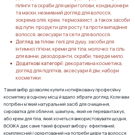
пілінги та скраби для шкіри голови, кондиціонери
та маски, незмивний догляд для волосся,
зокрема олія, крем, термозахист, а також засоби
від лупи, продукти для росту та проти випадіння
волосся, аксесуари та сети для волосся.
Догляд за тілом:
гелі для душу, засоби для
інтимної гігієни, креми для тіла, молочко та сіль
для ванни, дезодоранти, скраби, тверде мило.
Додаткові категорії:
декоративна косметика,
догляд для підлітків, аксесуари й дім, набори
косметики.
Такий вибір дозволяє купити нотифіковану професійну
косметику в одному місці й вдало зібрати догляд. Коли вам
потрібен м’який натуральний засіб для очищення,
сироватка для обличчя, шампунь, який не перевантажує,
або крем для тіла, який хочеться використовувати щодня,
BOGIKA дає саме такий формат вибору: ефективний,
комплексний і орієнтований на потреби шкіри та волосся.