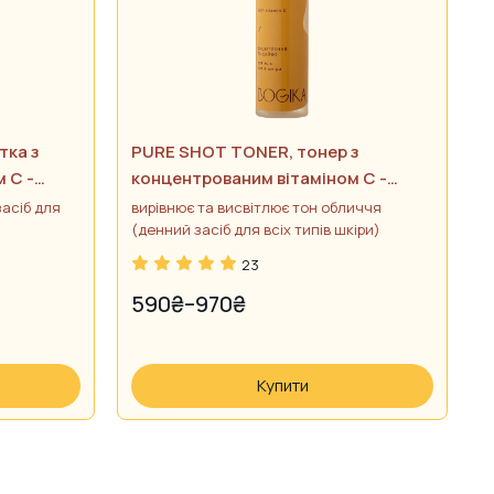
тка з
PURE SHOT TONER, тонер з
 С -
концентрованим вітаміном С -
рельєфу
висвітлення та сяйво
засіб для
вирівнює та висвітлює тон обличчя
(денний засіб для всіх типів шкіри)
23
590
₴
–
970
₴
PRICE
RANGE:
590₴
Купити
THROUGH
970₴