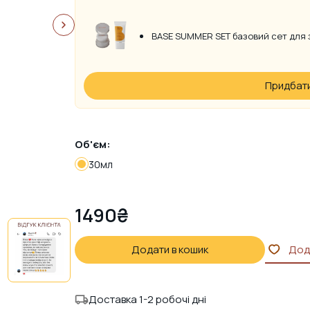
BASE SUMMER SET базовий сет для з
Придбати
Об'єм:
30мл
1490
₴
Додати в кошик
Дод
Доставка 1-2 робочі дні