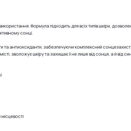
ристання. Формула підходить для всіх типів шкіри, дозволена 
активному сонці.
ти та антиоксиданти, забезпечуючи комплексний сонцезахист 
сті, зволожує шкіру та захищає її не лише від сонця, а й від с
я!
й місцевості