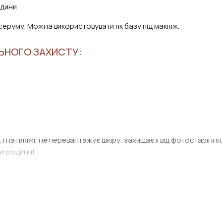
одини
серуму. Можна використовувати як базу під макіяж.
ЬНОГО ЗАХИСТУ:
і, і на пляжі, не перевантажує шкіру, захищає її від фотостарі
єї родини!