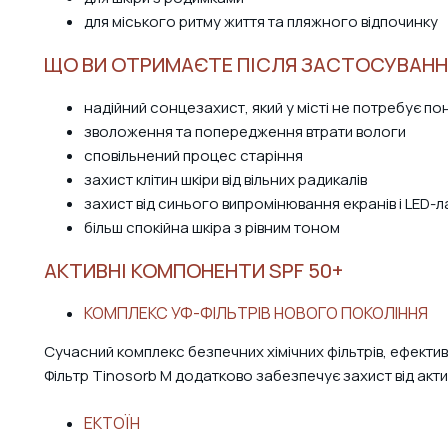
для міського ритму життя та пляжного відпочинку
ЩО ВИ ОТРИМАЄТЕ ПІСЛЯ ЗАСТОСУВАНН
надійний сонцезахист, який у місті не потребує п
зволоження та попередження втрати вологи
сповільнений процес старіння
захист клітин шкіри від вільних радикалів
захист від синього випромінювання екранів і LED-
більш спокійна шкіра з рівним тоном
АКТИВНІ КОМПОНЕНТИ SPF 50+
КОМПЛЕКС УФ-ФІЛЬТРІВ НОВОГО ПОКОЛІННЯ
Сучасний комплекс безпечних хімічних фільтрів, ефективн
Фільтр Tinosorb M додатково забезпечує захист від акт
ЕКТОЇН