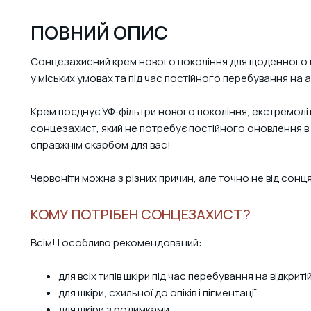
ПОВНИЙ ОПИС
Сонцезахисний крем нового покоління для щоденного вико
у міських умовах та під час постійного перебування на 
Крем поєднує УФ-фільтри нового покоління, екстремолі
сонцезахист, який не потребує постійного оновлення в мі
справжнім скарбом для вас!
Червоніти можна з різних причин, але точно не від сонц
КОМУ ПОТРІБЕН СОНЦЕЗАХИСТ?
Всім! І особливо рекомендований:
для всіх типів шкіри під час перебування на відкриті
для шкіри, схильної до опіків і пігментації
для шкіри з родимками