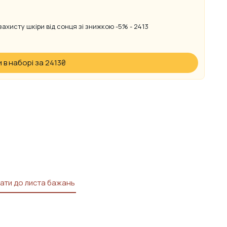
ахисту шкіри від сонця зі знижкою -5% - 2413
 в наборі за 2413
₴
ати до листа бажань