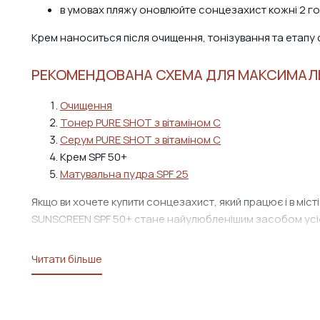
в умовах пляжу оновлюйте сонцезахист кожні 2 г
Крем наноситься після очищення, тонізування та етапу 
РЕКОМЕНДОВАНА СХЕМА ДЛЯ МАКСИМАЛ
Очищення
Тонер PURE SHOT з вітаміном С
Серум PURE SHOT з вітаміном С
Крем SPF 50+
Матувальна пудра SPF 25
Якщо ви хочете купити сонцезахист, який працює і в міст
SUNSCREEN SPF 50+ стане найулюбленішим засобом усі
Читати більше