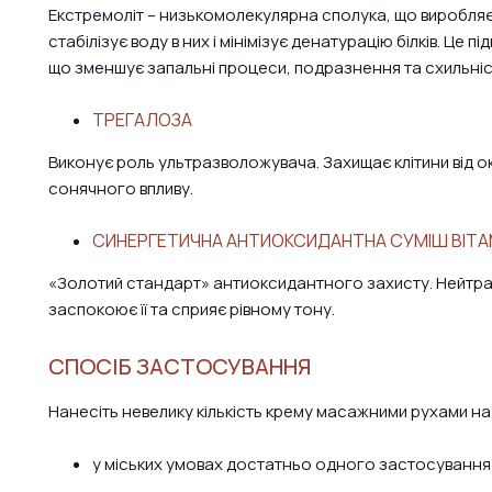
Екстремоліт – низькомолекулярна сполука, що виробляєт
стабілізує воду в них і мінімізує денатурацію білків. Це 
що зменшує запальні процеси, подразнення та схильніс
ТРЕГАЛОЗА
Виконує роль ультразволожувача. Захищає клітини від о
сонячного впливу.
СИНЕРГЕТИЧНА АНТИОКСИДАНТНА СУМІШ ВІТАМІ
«Золотий стандарт» антиоксидантного захисту. Нейтралі
заспокоює її та сприяє рівному тону.
СПОСІБ ЗАСТОСУВАННЯ
Нанесіть невелику кількість крему масажними рухами на 
у міських умовах достатньо одного застосування