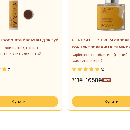
Chocolate бальзам для губ
PURE SHOT SERUM сирова
концентрованим вітаміном
 захищає від тріщин і
ь, підходить для дітей
висвітлення та корекція 
вирівнює тон обличчя (нічний 
всіх типів шкіри)
7
14
711
₴
–
1650
₴
-10%
PRICE
RANGE:
711₴
Купити
Купити
THROUGH
1650₴