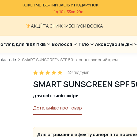
КОЖЕН ЧЕТВЕРТИЙ ЗАСІБ У ПОДАРУНОК
1д
10г
55хв
28с
АКЦІЇ ТА ЗНИЖКИ
БОНУСИ BOGIKA
огляд для підлітків
Волосся
Тіло
Аксесуари & дім
ідлітків
SMART SUNSCREEN SPF 50+ сонцезахисний крем
42
відгуків
SMART SUNSCREEN SPF 
для всіх типів шкіри
Детальніше про товар
Для отримання ефекту синергії та посил