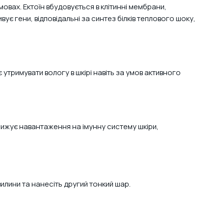
вах. Ектоїн вбудовується в клітинні мембрани,
ивує гени, відповідальні за синтез білків теплового шоку,
утримувати вологу в шкірі навіть за умов активного
нижує навантаження на імунну систему шкіри,
илини та нанесіть другий тонкий шар.