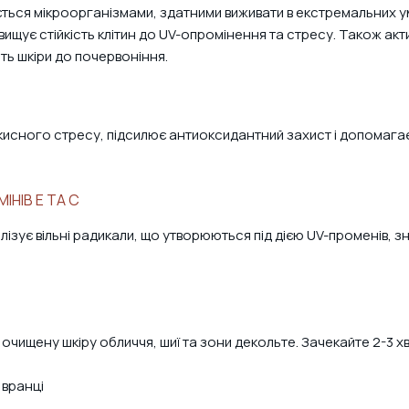
ься мікроорганізмами, здатними виживати в екстремальних умо
підвищує стійкість клітин до UV-опромінення та стресу. Також акт
ть шкіри до почервоніння.
кисного стресу, підсилює антиоксидантний захист і допомагає 
НІВ Е ТА С
зує вільні радикали, що утворюються під дією UV-променів, з
очищену шкіру обличчя, шиї та зони декольте. Зачекайте 2-3 хв
 вранці