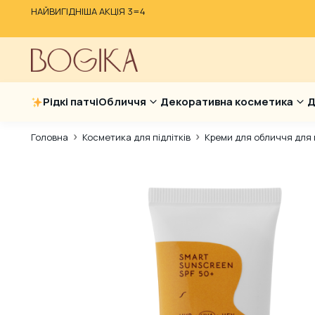
НАЙВИГІДНІША АКЦІЯ 3=4
Рідкі патчі
Обличчя
Декоративна косметика
Д
Головна
Косметика для підлітків
Креми для обличчя для п