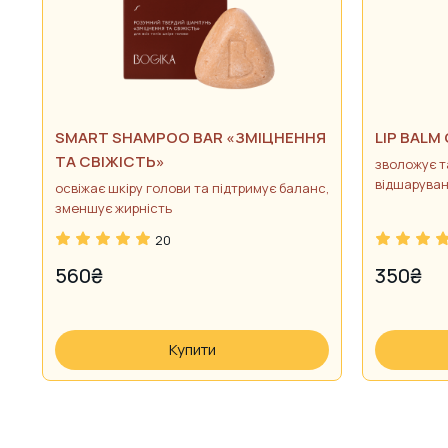
SMART SHAMPOO BAR «ЗМІЦНЕННЯ
LIP BALM 
ТА СВІЖІСТЬ»
зволожує та
відшаруван
освіжає шкіру голови та підтримує баланс,
зменшує жирність
20
560
₴
350
₴
Купити