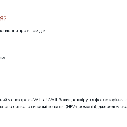
ВАШ КОШИК ПОРОЖНІЙ
Додавайте в кошик товари, які хочете придбати
Акційні товари
Я?
оновлення протягом дня
ламп
ий у спектрах UVA I та UVA II. Захищає шкіру від фотостаріння,
ивного синього випромінювання (HEV-променів), джерелом яког