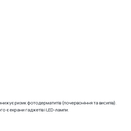
 знижує ризик фотодерматитів (почервоніння та висипів).
о є екрани гаджетів і LED-лампи.