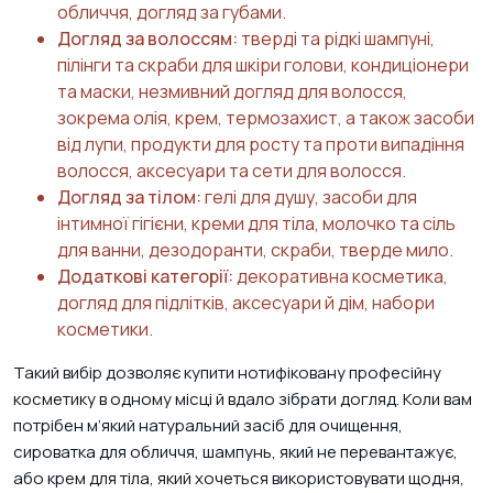
обличчя, догляд за губами.
Догляд за волоссям:
тверді та рідкі шампуні,
пілінги та скраби для шкіри голови, кондиціонери
та маски, незмивний догляд для волосся,
зокрема олія, крем, термозахист, а також засоби
від лупи, продукти для росту та проти випадіння
волосся, аксесуари та сети для волосся.
Догляд за тілом:
гелі для душу, засоби для
інтимної гігієни, креми для тіла, молочко та сіль
для ванни, дезодоранти, скраби, тверде мило.
Додаткові категорії:
декоративна косметика,
догляд для підлітків, аксесуари й дім, набори
косметики.
Такий вибір дозволяє купити нотифіковану професійну
косметику в одному місці й вдало зібрати догляд. Коли вам
потрібен м’який натуральний засіб для очищення,
сироватка для обличчя, шампунь, який не перевантажує,
або крем для тіла, який хочеться використовувати щодня,