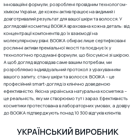
інноваційні формули, розроблені провідним технологом-
хіміком України, де кожен актив працює на видимий і
довготривалий результат для вашої шкіри та волосся. У
доглядовій косметиці BOGIKA врахована кожна деталь: від
концентрації компонентів до їх взаємодії на
молекулярному рівні. BOGIKA обирає лише сертифіковані
рослинні активи преміальної якості та поєднує їх у
технологічно продумані формули, що біосумісні зі шкірою.
А щоб догляд відповідав саме вашим потребам, ми
розробляємо індивідуальний протокол з урахуванням
вашого запиту, стану шкіри та волосся. BOGIKA – це
професійний smart-догляд із клінічно доведеною
ефективністю. Якісна українська натуральна косметика –
це реальність, яку ми створюємо тут і зараз. Ефективність
косметики протестована в лабораторних умовах, а довіру
до BOGIKA підтверджують понад 10 300 відгуків клієнтів.
ВАШ КОШИК ПОРОЖНІЙ
Додавайте в кошик товари, які хочете придбати
УКРАЇНСЬКИЙ ВИРОБНИК
Акційні товари