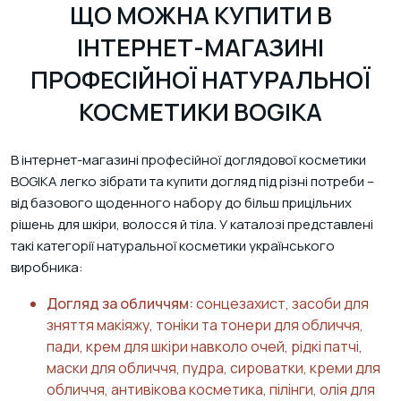
ЩО МОЖНА КУПИТИ В
ІНТЕРНЕТ-МАГАЗИНІ
ПРОФЕСІЙНОЇ НАТУРАЛЬНОЇ
КОСМЕТИКИ BOGIKA
В інтернет-магазині професійної доглядової косметики
BOGIKA легко зібрати та купити догляд під різні потреби –
від базового щоденного набору до більш прицільних
рішень для шкіри, волосся й тіла. У каталозі представлені
такі категорії натуральної косметики українського
виробника:
Догляд за обличчям:
сонцезахист, засоби для
зняття макіяжу, тоніки та тонери для обличчя,
пади, крем для шкіри навколо очей, рідкі патчі,
маски для обличчя, пудра, сироватки, креми для
обличчя, антивікова косметика, пілінги, олія для