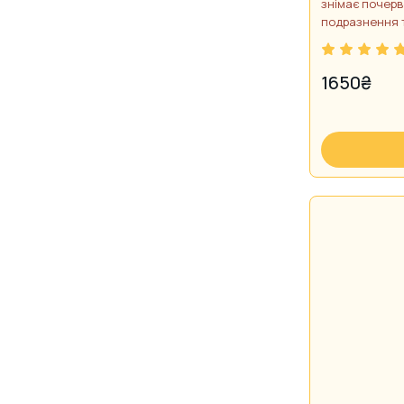
центелою
знімає почерв
подразнення т
1650
₴