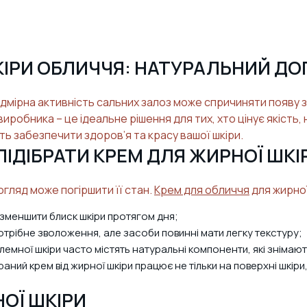
КІРИ ОБЛИЧЧЯ: НАТУРАЛЬНИЙ ДО
мірна активність сальних залоз може спричиняти появу з
иробника – це ідеальне рішення для тих, хто цінує якість,
ь забезпечити здоров’я та красу вашої шкіри.
ІДІБРАТИ КРЕМ ДЛЯ ЖИРНОЇ ШКІ
огляд може погіршити її стан.
Крем для обличчя
для жирної
зменшити блиск шкіри протягом дня;
потрібне зволоження, але засоби повинні мати легку текстуру;
емної шкіри часто містять натуральні компоненти, які знімаю
аний крем від жирної шкіри працює не тільки на поверхні шкіри
ОЇ ШКІРИ