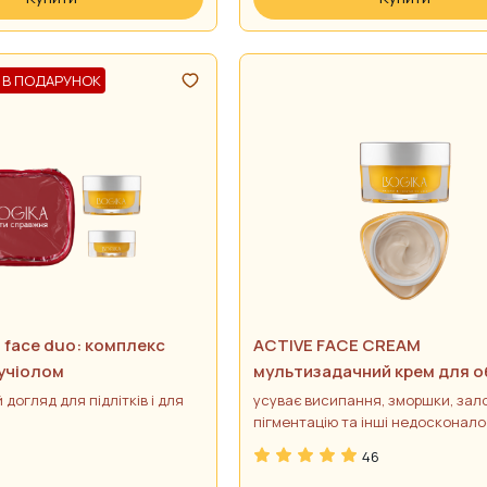
 В ПОДАРУНОК
g face duo: комплекс
ACTIVE FACE CREAM
кучіолом
мультизадачний крем для о
бакучіолом
догляд для підлітків і для
усуває висипання, зморшки, зал
пігментацію та інші недосконало
всіх типів шкіри)
46