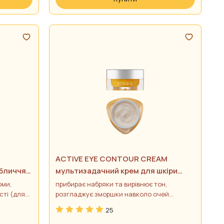
ACTIVE EYE CONTOUR CREAM
бличчя з
мультизадачний крем для шкіри
навколо очей з бакучіолом
оми,
прибирає набряки та вирівнює тон,
сті (для
розгладжує зморшки навколо очей
(підходить для чутливої шкіри)
25