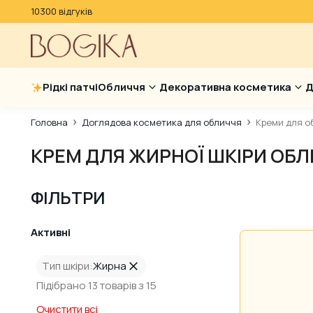
10300 відгуків
Рідкі патчі
Обличчя
Декоративна косметика
Д
Головна
Доглядова косметика для обличчя
Креми для о
КРЕМ ДЛЯ ЖИРНОЇ ШКІРИ ОБ
ФІЛЬТРИ
Активні
Тип шкіри:
Жирна
Підібрано 13 товарів з 15
Очистити всі