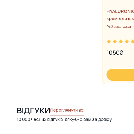
HYALURONI
крем для шк
"4D зволожен
1050
₴
ВІДГУКИ
Переглянути всі
10 000 чесних відгуків, дякуємо вам за довіру