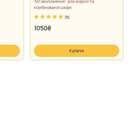
обличчя
“4D зволоження” для жирної та
комбінованої шкіри
35
1050
₴
Купити