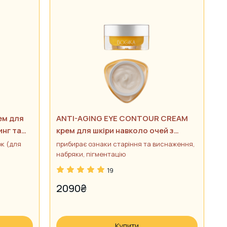
ем для
ANTI-AGING EYE CONTOUR CREAM
инг та
крем для шкіри навколо очей з
пептидами
к (для
прибирає ознаки старіння та виснаження,
набряки, пігментацію
19
2090
₴
Купити