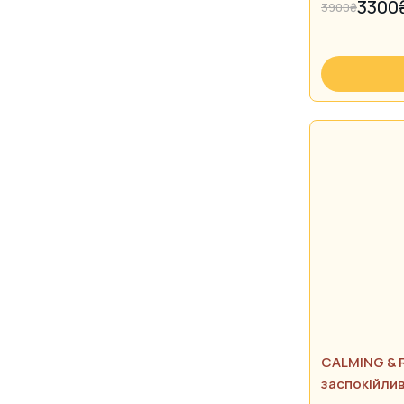
3300
3900
₴
CALMING & 
заспокійлив