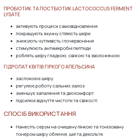
ПРОБІОТИК ТА ПОСТБІОТИК LACTOCOCCUS FERMENT
LYSATE
активують процеси самовідновлення
покращують імунну стійкість шкіри
знижують
чутливість
і почервоніння
стимулюють антимікробні пептиди
роблять шкіру гладкою, свіжою та зволоженою
ГІДРОЛАТ КВІТІВ ГІРКОГО АПЕЛЬСИНА
заспокоює шкіру
регулює роботу сальних залоз
зменшує запалення та дискомфорт
підсилює відчуття чистоти та свіжості
СПОСІБ ВИКОРИСТАННЯ
Нанесіть серум на очищену пінкою та тонізовану
тонером шкіру обличчя, шиї та декольте.