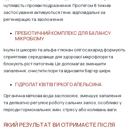
чутливість і прояви подразнення. Протягом 8 тижнів
застосування активуються гени, відповідальні за
регенерацію та зволоження.
ПРЕБІОТИЧНИЙ КОМПЛЕКС ДЛЯ БАЛАНСУ
МІКРОБІОМУ
Інулін із цикорію та альфа-глюкан олігосахарид формують
сприятливе середовище для здорової мікрофлори та
блокують ріст патогенів. Це допомагає зменшити
запалення, очистити пори та відновити бар’єр шкіри.
ГІДРОЛАТ КВІТІВ ГІРКОГО АПЕЛЬСИНА
Органічна квіткова вода заспокоює, зменшує запалення
та делікатно регулює роботу сальних залоз, особливо у
періоди гормональних змін, стресу або коливань ваги.
ЯКИЙ РЕЗУЛЬТАТ ВИ ОТРИМАЄТЕ ПІСЛЯ