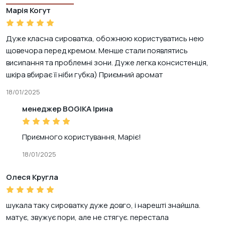
Зберігання
при температурі від +5 С
Марія Когут
до +25 С, уникаючи
потрапляння прямих
Дуже класна сироватка, обожнюю користуватись нею
сонячних променів,
щовечора перед кремом. Менше стали появлятись
близькості теплоносіїв та
висипання та проблемні зони. Дуже легка консистенція,
вологи.
шкіра вбирає її ніби губка) Приємний аромат
Термін придатності
до 18 місяців. Після
18/01/2025
ВАШ КОШИК ПОРОЖНІЙ
відкриття використати
менеджер BOGIKA Ірина
Додавайте в кошик товари, які хочете придбати
протягом 3 місяців
Акційні товари
Приємного користування, Маріє!
Протипоказання
індивідуальна
несприйнятливість
18/01/2025
компонентів.
Олеся Кругла
Країна реєстрації
Україна
шукала таку сироватку дуже довго, і нарешті знайшла.
матує, звужує пори, але не стягує. перестала