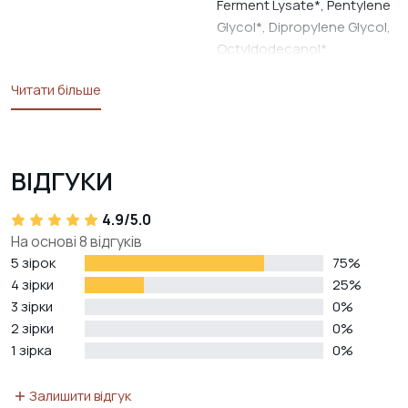
Ferment Lysate*, Pentylene
Glycol*, Dipropylene Glycol,
Octyldodecanol*,
Leptospermum Scoparium
Читати більше
Branch/Leaf Oil*, Piper
Nigrum (Pepper) Seed
Extract*, Glycerin, Inulin*,
Alpha-Glucan
ВІДГУКИ
Oligosaccharide*,
Magnolia Officinalis Bark
4.9/5.0
Extract*, Xanthan Gum*,
На основі 8 відгуків
Ammonium
5 зірок
75%
Acryloyldimethyltaurate/VP
4 зірки
25%
Copolymer,
3 зірки
0%
Ethylhexylglycerin,
2 зірки
0%
Caprylhydroxamic Acid,
1 зірка
0%
Caprylyl Glycol* * продукти
органічного походження
Залишити відгук