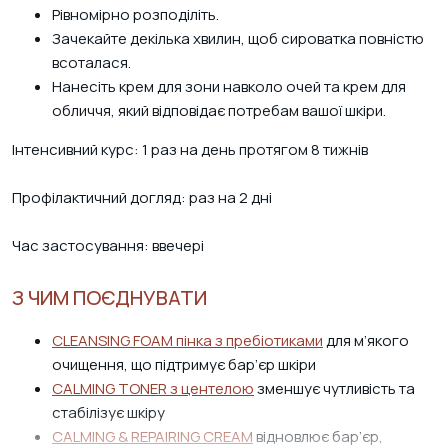
Рівномірно розподіліть.
Зачекайте декілька хвилин, щоб сироватка повністю
всоталася.
Нанесіть крем для зони навколо очей та крем для
обличчя, який відповідає потребам вашої шкіри.
Інтенсивний курс: 1 раз на день протягом 8 тижнів
Профілактичний догляд: раз на 2 дні
Час застосування: ввечері
З ЧИМ ПОЄДНУВАТИ
CLEANSING FOAM пінка з пребіотиками
для м’якого
очищення, що підтримує бар’єр шкіри
CALMING TONER з центелою
зменшує чутливість та
стабілізує шкіру
CALMING & REPAIRING CREAM
відновлює бар’єр,