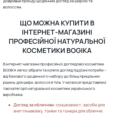
довіривши бренду щоденний догляд за шкірою та
волоссям.
ЩО МОЖНА КУПИТИ В
ІНТЕРНЕТ-МАГАЗИНІ
ПРОФЕСІЙНОЇ НАТУРАЛЬНОЇ
КОСМЕТИКИ BOGIKA
В інтернет-магазині професійної доглядової косметики
BOGIKA легко зібрати та купити догляд під різні потреби –
від базового щоденного набору до більш прицільних
рішень для шкіри, волосся й тіла. У каталозі представлені
такі категорії натуральної косметики українського
виробника:
Догляд за обличчям:
сонцезахист, засоби для
зняття макіяжу, тоніки та тонери для обличчя,