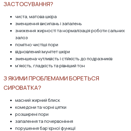
ЗАСТОСУВАННЯ?
чиста, матова шкіра
зменшення висипань і запалень
зниження жирності та нормалізація роботи сальних
залоз
помітно чистіші пори
відновлений імунітет шкіри
зменшена чутливість і стійкість до подразників
м’якість, гладкість та рівніший тон
З ЯКИМИ ПРОБЛЕМАМИ БОРЕТЬСЯ
СИРОВАТКА?
масний жирний блиск
комедони та чорні цятки
розширені пори
запалення та почервоніння
порушення бар’єрної функції