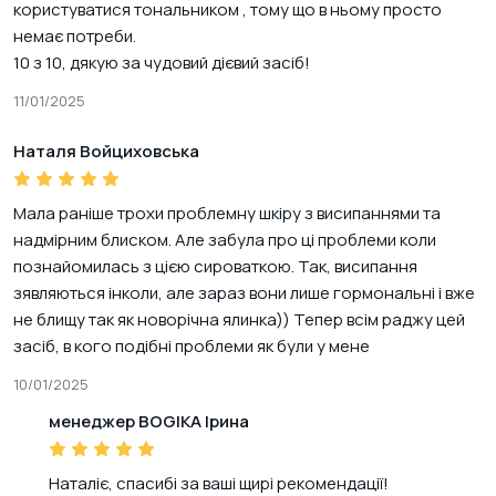
користуватися тональником , тому що в ньому просто
немає потреби.
10 з 10, дякую за чудовий дієвий засіб!
11/01/2025
Наталя Войциховська
Мала раніше трохи проблемну шкіру з висипаннями та
надмірним блиском. Але забула про ці проблеми коли
познайомилась з цією сироваткою. Так, висипання
зявляються інколи, але зараз вони лише гормональні і вже
не блищу так як новорічна ялинка)) Тепер всім раджу цей
засіб, в кого подібні проблеми як були у мене
10/01/2025
менеджер BOGIKA Ірина
Наталіє, спасибі за ваші щирі рекомендації!