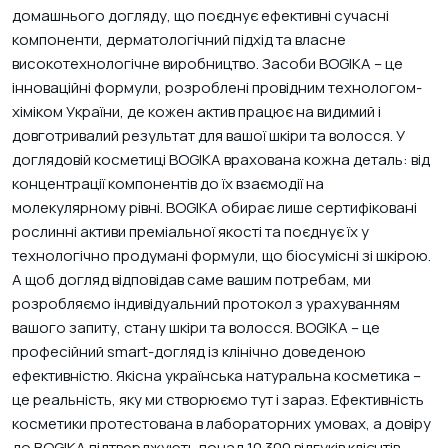
домашнього догляду, що поєднує ефективні сучасні
компоненти, дерматологічний підхід та власне
високотехнологічне виробництво. Засоби BOGIKA – це
інноваційні формули, розроблені провідним технологом-
хіміком України, де кожен актив працює на видимий і
довготривалий результат для вашої шкіри та волосся. У
доглядовій косметиці BOGIKA врахована кожна деталь: від
концентрації компонентів до їх взаємодії на
молекулярному рівні. BOGIKA обирає лише сертифіковані
рослинні активи преміальної якості та поєднує їх у
технологічно продумані формули, що біосумісні зі шкірою.
А щоб догляд відповідав саме вашим потребам, ми
розробляємо індивідуальний протокол з урахуванням
вашого запиту, стану шкіри та волосся. BOGIKA – це
професійний smart-догляд із клінічно доведеною
ефективністю. Якісна українська натуральна косметика –
це реальність, яку ми створюємо тут і зараз. Ефективність
косметики протестована в лабораторних умовах, а довіру
до BOGIKA підтверджують понад 10 300 відгуків клієнтів.