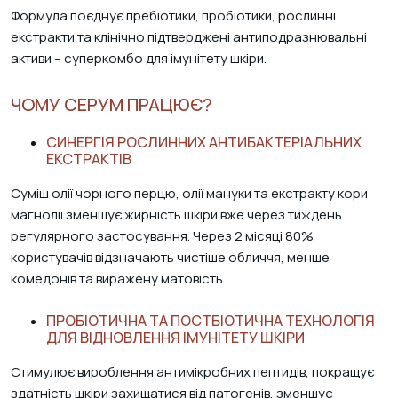
Формула поєднує пребіотики, пробіотики, рослинні
екстракти та клінічно підтверджені антиподразнювальні
активи – суперкомбо для імунітету шкіри.
ЧОМУ СЕРУМ ПРАЦЮЄ?
СИНЕРГІЯ РОСЛИННИХ АНТИБАКТЕРІАЛЬНИХ
ЕКСТРАКТІВ
Суміш олії чорного перцю, олії мануки та екстракту кори
магнолії зменшує жирність шкіри вже через тиждень
регулярного застосування. Через 2 місяці 80%
користувачів відзначають чистіше обличчя, менше
комедонів та виражену матовість.
ПРОБІОТИЧНА ТА ПОСТБІОТИЧНА ТЕХНОЛОГІЯ
ДЛЯ ВІДНОВЛЕННЯ ІМУНІТЕТУ ШКІРИ
Стимулює вироблення антимікробних пептидів, покращує
здатність шкіри захищатися від патогенів, зменшує