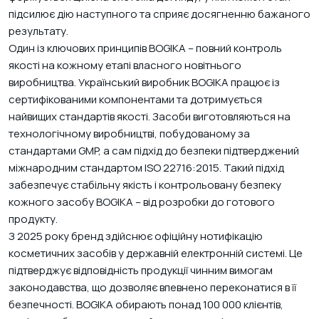
підсилює дію наступного та сприяє досягненню бажаного
результату.
Один із ключових принципів BOGIKA – повний контроль
якості на кожному етапі власного новітнього
виробництва. Український виробник BOGIKA працює із
сертифікованими компонентами та дотримується
найвищих стандартів якості. Засоби виготовляються на
технологічному виробництві, побудованому за
стандартами GMP, а сам підхід до безпеки підтверджений
міжнародним стандартом ISO 22716:2015. Такий підхід
забезпечує стабільну якість і контрольовану безпеку
кожного засобу BOGIKA – від розробки до готового
продукту.
З 2025 року бренд здійснює офіційну нотифікацію
косметичних засобів у державній електронній системі. Це
підтверджує відповідність продукції чинним вимогам
законодавства, що дозволяє впевнено переконатися в її
безпечності. BOGIKA обирають понад 100 000 клієнтів,