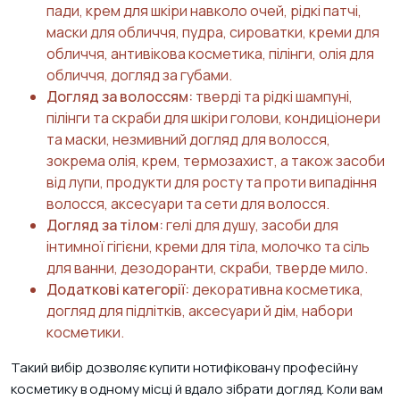
пади, крем для шкіри навколо очей, рідкі патчі,
маски для обличчя, пудра, сироватки, креми для
обличчя, антивікова косметика, пілінги, олія для
обличчя, догляд за губами.
Догляд за волоссям:
тверді та рідкі шампуні,
пілінги та скраби для шкіри голови, кондиціонери
та маски, незмивний догляд для волосся,
зокрема олія, крем, термозахист, а також засоби
від лупи, продукти для росту та проти випадіння
волосся, аксесуари та сети для волосся.
Догляд за тілом:
гелі для душу, засоби для
інтимної гігієни, креми для тіла, молочко та сіль
для ванни, дезодоранти, скраби, тверде мило.
Додаткові категорії:
декоративна косметика,
догляд для підлітків, аксесуари й дім, набори
косметики.
Такий вибір дозволяє купити нотифіковану професійну
косметику в одному місці й вдало зібрати догляд. Коли вам