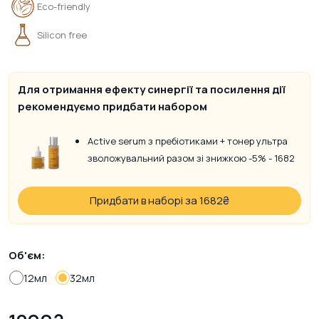
Eco-friendly
Silicon free
Для отримання ефекту синергії та посилення дії
рекомендуємо придбати набором
Active serum з пребіотиками + тонер ультра
зволожувальний разом зі знижкою -5% - 1682
Придбати в наборі за 1682
₴
Об'єм:
12мл
32мл