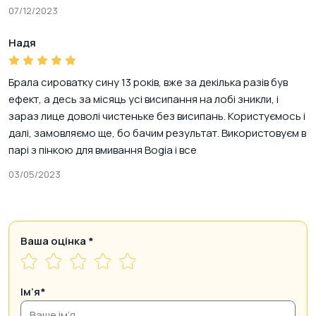
07/12/2023
Надя
Брала сироватку сину 13 років, вже за декілька разів був
ефект, а десь за місяць усі висипання на лобі зникли, і
зараз лице доволі чистеньке без висипань. Користуємось і
далі, замовляємо ще, бо бачим результат. Використовуєм в
парі з пінкою для вмивання Bogia і все
03/05/2023
Ваша оцінка
*
Ім’я*